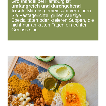
Großhandel bei Hamburg ist
umfangreich und durchgehend
frisch
. Mit uns gemeinsam verfeinern
Sie Pastagerichte, grillen würzige
Spezialitäten oder kreieren Suppen, die
nicht nur an kalten Tagen ein echter
Genuss sind.