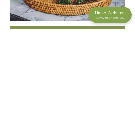
Unser Webshop
powered by Chefslist
QUALITÄT, DIE MAN SCHMECKEN
KANN
Jedes Gewürz aus unserem
Großhandel in Hamburg durchläuft eine
sorgfältige Auswahl. Bei uns steht die
Qualitätssicherung im Vordergrund
,
denn nur so können auch Sie im
Tagesgeschäft überzeugen. Wir achten
dabei besonders auf:
• Frische und Aromaerhalt,
• gleichbleibende Qualität und
Konsistenz,
• verlässliche Verfügbarkeit,
• verantwortungsvolle Beschaffung.